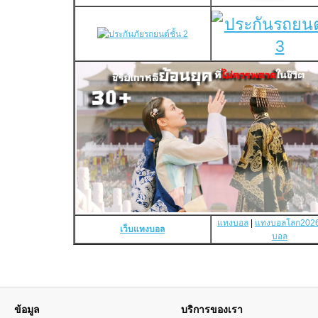
แทงบอล
|
แทงบอลโลก202
เว็บแทงบอล
บอล
ข้อมูล
บริการของเรา